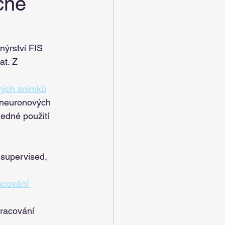
čné
ýrství FIS 
t. Z 
ových snímků
a neuronových 
ledné použití 
nsupervised, 
acování 
racování 