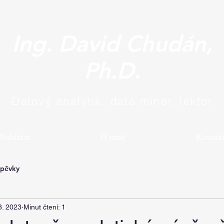
Ing. David Chudán,
Ph.D.
Datový analytik, data miner, lektor
Nabízím
O mně
Kontak
spěvky
3. 2023
Minut čtení: 1