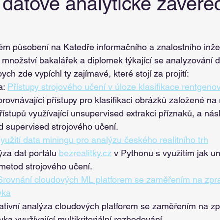
 datově analytické závěre
m působení na Katedře informačního a znalostního inžen
množství bakalářek a diplomek týkající se analyzování da
ych zde vypíchl ty zajímavé, které stojí za projití:
: 
Přístupy strojového učení v úloze klasifikace rentgen
orovnávající přístupy pro klasifikaci obrázků založené n
přístupů využívající unsupervised extrakci příznaků, a nás
d supervised strojového učení.
yužití data miningu pro analýzu českého realitního trh
za dat portálu 
bezrealitky.cz
 v Pythonu s využitím jak u
metod strojového učení.
Srovnání cloudových ML platforem se zaměřením na zpr
yka
ativní analýza cloudových platforem se zaměřením na zp
ka využívající multikriteriální rozhodování.