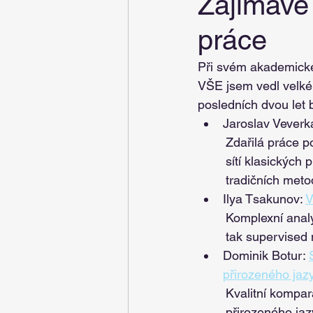
Zajímavé
práce
Při svém akademické
VŠE jsem vedl velké 
posledních dvou let b
Jaroslav Veverka
Zdařilá práce p
sítí klasických 
tradičních meto
Ilya Tsakunov: 
V
Komplexní analý
tak supervised 
Dominik Botur: 
přirozeného jaz
Kvalitní kompar
přirozeného jazy