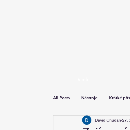
Domů
All Posts
Nástroje
Krátké pří
David Chudán
27. 