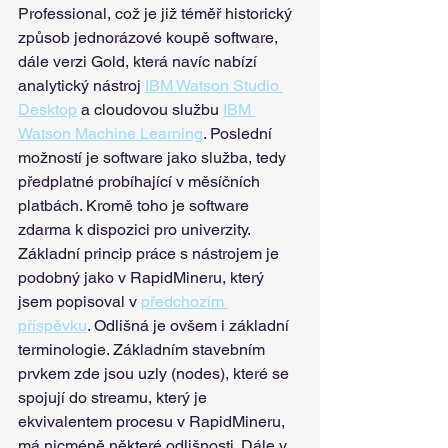
Professional, což je již téměř historický 
způsob jednorázové koupě software, 
dále verzi Gold, která navíc nabízí 
analytický nástroj 
IBM Watson Studio 
Desktop
 a cloudovou službu 
IBM 
Watson Machine Learning
. Poslední 
možností je software jako služba, tedy 
předplatné probíhající v měsíčních 
platbách. Kromě toho je software 
zdarma k dispozici pro univerzity.
Základní princip práce s nástrojem je 
podobný jako v RapidMineru, který 
jsem popisoval v 
předchozím 
příspěvku
. Odlišná je ovšem i základní 
terminologie. Základním stavebním 
prvkem zde jsou uzly (nodes), které se 
spojují do streamu, který je 
ekvivalentem procesu v RapidMineru, 
má nicméně některé odlišnosti. Dále v 