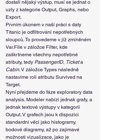
dostali nějaký výstup, musí se jednat o 
uzly z kategorie Output, Graphs, nebo 
Export.
Prvním úkonem v naší práci s daty 
Titanic je odfiltrování nepotřebných 
sloupců. To provedeme v již zmíněném 
Var.File v záložce Filter, kde 
zaškrtneme všechny nepotřebné 
atributy, tedy 
PassengerID
, 
Ticket 
a 
Cabin
. V záložce Types následně 
nastavíme roli atributu Survived na 
Target.
Nyní přejdeme do fáze exploratory data 
analysis. Modeler nabízí jednak grafy, a 
jednak textové výstupy v kategorii 
Output. V grafech jsou k dispozici 
standardní věci jako histogramy, 
bodové diagramy, až po zajímavé 
možnosti vizualizace, jako je 