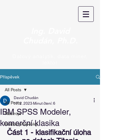
Ing. David
Chudán, Ph.D.
Datový analytik, data miner,
lektor
Příspěvek
All Posts
David Chudán
All Posts
17. 2. 2023
Minut čtení: 6
IBM SPSS Modeler,
Nástroje
komerční klasika
Krátké příspěvky
Část 1 - klasifikační úloha 