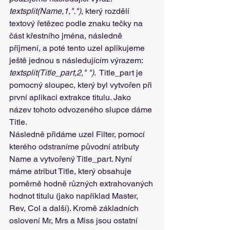
textsplit(Name,1,".")
, který rozdělí 
textový řetězec podle znaku tečky na 
část křestního jména, následně 
příjmení, a poté tento uzel aplikujeme 
ještě jednou s následujícím výrazem: 
textsplit(Title_part,2," ")
.  Title_part je 
pomocný sloupec, který byl vytvořen při 
první aplikaci extrakce titulu. Jako 
název tohoto odvozeného slupce dáme 
Title. 
Následně přidáme uzel Filter, pomocí 
kterého odstraníme původní atributy 
Name a vytvořený Title_part. Nyní 
máme atribut Title, který obsahuje 
poměrně hodně různých extrahovaných 
hodnot titulu (jako například Master, 
Rev, Col a další). Kromě základních 
oslovení Mr, Mrs a Miss jsou ostatní 