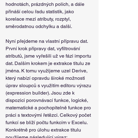
hodnotách, prázdných polích, a dále 
přináší celou řadu statistik, jako 
korelace mezi atributy, rozptyl, 
směrodatnou odchylku a další. 
Nyní přejdeme na vlastní přípravu dat. 
První krok přípravy dat, vyfiltrování 
atributů, jsme vyřešili už ve fázi importu 
dat. Dalším krokem je extrakce titulu ze 
jména. K tomu využijeme uzel Derive, 
který nabízí opravdu široké možnosti 
úprav sloupců s využitím editoru výrazu 
(expression builder). Jsou zde k 
dispozici porovnávací funkce, logické, 
matematické a pochopitelně funkce pro 
práci s textovými řetězci. Celkový počet 
funkcí se blíží počtu funkcím v Excelu. 
Konkrétně pro úlohu extrakce titulu 
použijeme následující výraz: 