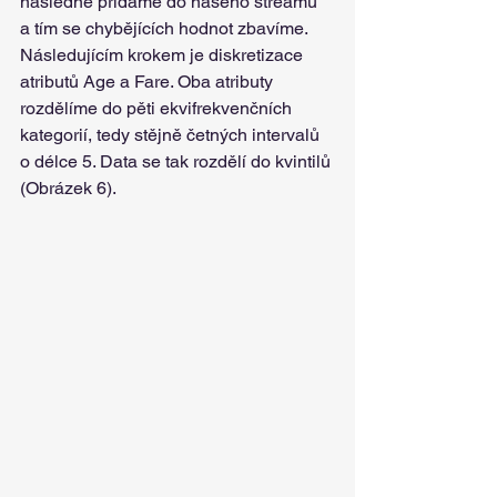
následně přidáme do našeho streamu 
a tím se chybějících hodnot zbavíme.
Následujícím krokem je diskretizace 
atributů Age a Fare. Oba atributy 
rozdělíme do pěti ekvifrekvenčních 
kategorií, tedy stějně četných intervalů 
o délce 5. Data se tak rozdělí do kvintilů 
(Obrázek 6).