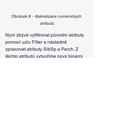
Obrázek 6 - diskretizace numerických 
atributů
Nyní zbývá vyfiltrovat původní atributy 
pomocí uzlu Filter a následně 
zpracovat atributy SibSp a Parch. Z 
těchto atributů vytvoříme nový binární 
atribut pojmenovaný IsAlone, který 
identifiguje cestující, kteří cestovali 
sami (hodnota 1), a cestující, kteří 
cestovali s někým (hodnota 0). Atribut 
vytvoříme pomocí uzlu Derive s 
využitím následující podmínky 
(Obrázek 7):