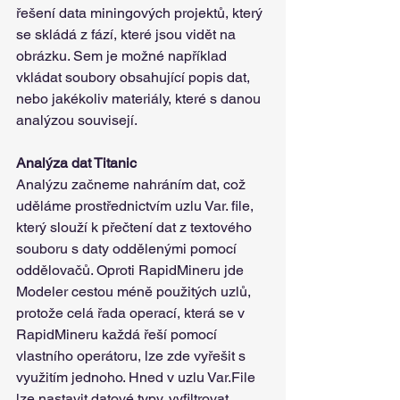
řešení data miningových projektů, který 
se skládá z fází, které jsou vidět na 
obrázku. Sem je možné například 
vkládat soubory obsahující popis dat, 
nebo jakékoliv materiály, které s danou 
analýzou souvisejí.
Analýza dat Titanic
Analýzu začneme nahráním dat, což 
uděláme prostřednictvím uzlu Var. file, 
který slouží k přečtení dat z textového 
souboru s daty oddělenými pomocí 
oddělovačů. Oproti RapidMineru jde 
Modeler cestou méně použitých uzlů, 
protože celá řada operací, která se v 
RapidMineru každá řeší pomocí 
vlastního operátoru, lze zde vyřešit s 
využitím jednoho. Hned v uzlu Var.File 
lze nastavit datové typy, vyfiltrovat 