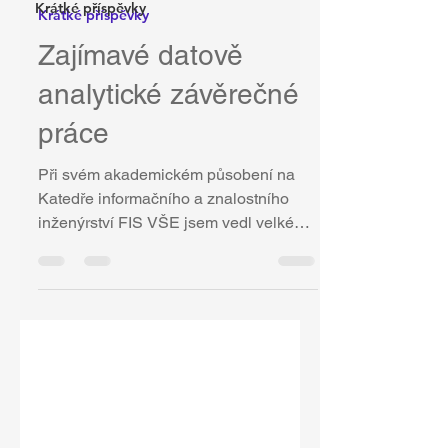
Krátké příspěvky
Krátké příspěvky
Zajímavé datově
analytické závěrečné
práce
Při svém akademickém působení na
Katedře informačního a znalostního
inženýrství FIS VŠE jsem vedl velké
množství bakalářek a diplomek...