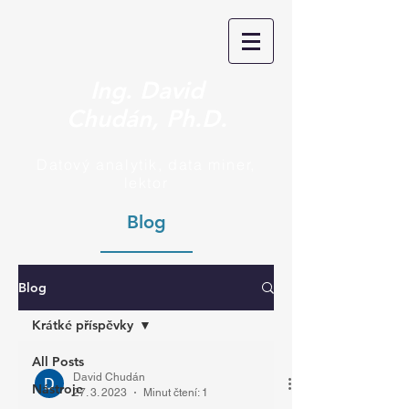
Ing. David
Chudán, Ph.D.
Datový analytik, data miner,
lektor
Blog
Blog
Krátké příspěvky
All Posts
David Chudán
Nástroje
27. 3. 2023
Minut čtení: 1